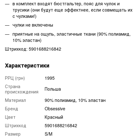
в комплект входят бюстгальтер, пояс для чулок и
трусики (они будут еще эффектнее, если совмещать их
с чулками!)
чулки не включены
приятные на ощупь, эластичные ткани (90% полиамид,
10% эластан)
Штрихкод: 5901688216842
Характеристики
РРЦ (грн)
1995
Страна
Польша
происхождения
Материал
90% полиамид, 10% эластан
Бренд
Obsessive
Цвет
Красный
Штрихкод
5901688216842
Размер
S/M