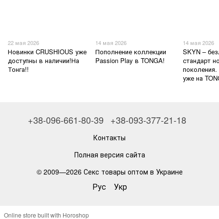
22 мая 2026
14 мая 2026
14 мая 2026
Новинки CRUSHIOUS уже
Пополнение коллекции
SKYN – без
доступны в наличии!На
Passion Play в TONGA!
стандарт н
Тонга!!
поколения.
уже на TON
+38-096-661-80-39
+38-093-377-21-18
Контакты
Полная версия сайта
© 2009—2026
Секс товары оптом в Украине
Рус
Укр
Online store built with Horoshop