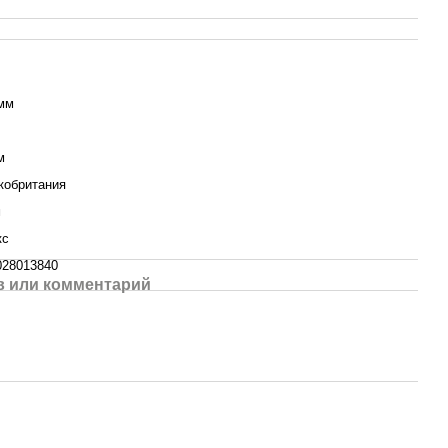
 мм
м
кобритания
м
кс
028013840
 или комментарий