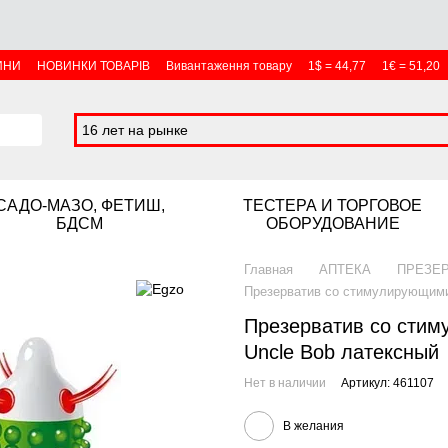
ИНИ
НОВИНКИ ТОВАРІВ
Вивантаження товару
1$ = 44,77
1€ = 51,20
16 лет на рынке
САДО-МАЗО, ФЕТИШ,
ТЕСТЕРА И ТОРГОВОЕ
БДСМ
ОБОРУДОВАНИЕ
Главная
АПТЕКА
ПРЕЗЕ
Презерватив со стимулирующими
Презерватив со сти
Uncle Bob латексный
Нет в наличии
Артикул: 461107
В желания