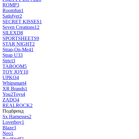
ROMP
3
Roomfun
1
Satisfyer
2
SECRET KISSES
1
Seven Creations
12
SILEXD
8
SPORTSHEETS
9
STAR NIGHT
2
Strap-On-Me
41
Strap U
33
Strict
3
TABOOM
5
TOY JOY
10
UPKO
4
Whipsmart
4
XR Brands
1
You2Toys
4
ZADO
4
REALROCK
2
Подбренд
Sx Harnesses
2
Loverboy
1
Blaze
3
Neo
1
RealStuff
2