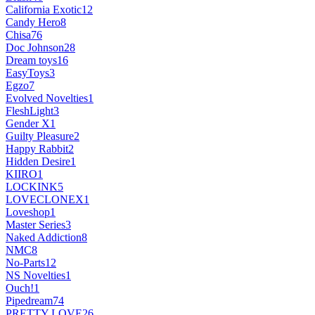
California Exotic
12
Candy Hero
8
Chisa
76
Doc Johnson
28
Dream toys
16
EasyToys
3
Egzo
7
Evolved Novelties
1
FleshLight
3
Gender X
1
Guilty Pleasure
2
Happy Rabbit
2
Hidden Desire
1
KIIRO
1
LOCKINK
5
LOVECLONEX
1
Loveshop
1
Master Series
3
Naked Addiction
8
NMC
8
No-Parts
12
NS Novelties
1
Ouch!
1
Pipedream
74
PRETTY LOVE
26