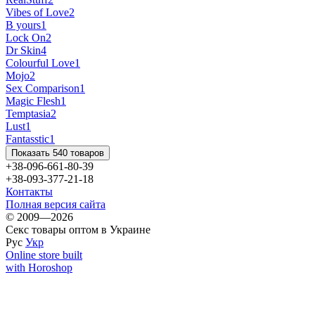
Vibes of Love
2
B yours
1
Lock On
2
Dr Skin
4
Colourful Love
1
Mojo
2
Sex Comparison
1
Magic Flesh
1
Temptasia
2
Lust
1
Fantasstic
1
Показать 540 товаров
+38-096-661-80-39
+38-093-377-21-18
Контакты
Полная версия сайта
© 2009—2026
Секс товары оптом в Украине
Рус
Укр
Online store built
with Horoshop