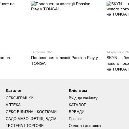
14 травня 2026
14 травня 2026
же на
Поповнення колекції Passion Play у
SKYN — без
TONGA!
нового пок
на TONGA !
Каталог
Клієнтам
СЕКС-ІГРАШКИ
Вхід до кабінету
АПТЕКА
КАТАЛОГ
СЕКС БІЛИЗНА І КОСТЮМИ
БРЕНДИ
САДО-МАЗО, ФЕТІШ, БДСМ
Про нас
ТЕСТЕРА І ТОРГОВЕ
Оплата і доставка