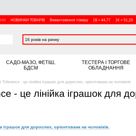
ИНИ
НОВИНКИ ТОВАРІВ
Вивантаження товару
1$ = 44,77
1€ = 51,20
16 років на ринку
САДО-МАЗО, ФЕТІШ,
ТЕСТЕРА І ТОРГОВЕ
БДСМ
ОБЛАДНАННЯ
o Tolerance - це лінійка іграшок для дорослих, орієнтована на чоловіків
nce - це лінійка іграшок для д
йка іграшок для дорослих, орієнтована на чоловіків.