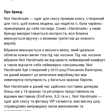
Про бренд:
Noir Handmade — одяг для сексу преміум класу, створений
для того, щоб кожна людина, що надягла її, була чарівна і
приковувала до себе погляди. Слово «Handmade» у назві
бренду використовується неспроста, вся білизна
виконується вручну і з великим трепетом до кожного
виробу.
Вбрання виконуються з якісного вінілу, який ідеально
облягає кожен вигин тіла під час носіння. Під час носіння
вбрання Noir Handmade ви відчуваєте неймовірний комфорт,
а також відчуєте себе неймовірно сексуальним. Noir
Handmade був створений у 2010 році Роксаною Валігорою,
на даний момент це величезне виробництво має
невичерпну популярність у багатьох країнах Європи.
Noir Handmade в даний час здійснює поставки дилерам
більш ніж у 19 країнах та регулярно представлена на
відомих виставках (EroFame, ILS та ін.). Noir Handmade —
одяг для сексу та фетишу VIP сегмента, має високу ціну,
справедливо виправдану своїм виконанням та
ексклюзивністю.