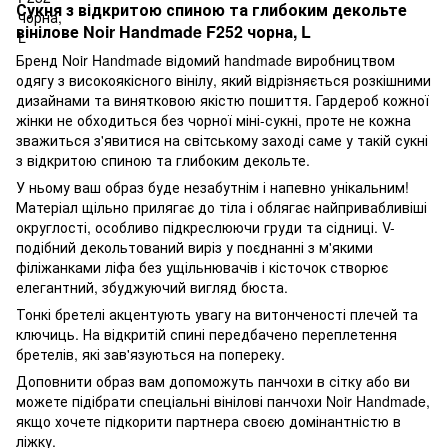
Сукня з відкритою спиною та глибоким декольте
вінілове Noir Handmade F252 чорна, L
Бренд Noir Handmade відомий handmade виробництвом
одягу з високоякісного вінілу, який відрізняється розкішними
дизайнами та винятковою якістю пошиття. Гардероб кожної
жінки не обходиться без чорної міні-сукні, проте не кожна
зважиться з'явитися на світському заході саме у такій сукні
з відкритою спиною та глибоким декольте.
У ньому ваш образ буде незабутнім і напевно унікальним!
Матеріал щільно прилягає до тіла і облягає найпривабливіші
округлості, особливо підкреслюючи груди та сідниці. V-
подібний декольтований виріз у поєднанні з м'якими
філіжанками ліфа без ущільнювачів і кісточок створює
елегантний, збуджуючий вигляд бюста.
Тонкі бретелі акцентують увагу на витонченості плечей та
ключиць. На відкритій спині передбачено переплетення
бретелів, які зав'язуються на попереку.
Доповнити образ вам допоможуть панчохи в сітку або ви
можете підібрати спеціальні вінілові панчохи Noir Handmade,
якщо хочете підкорити партнера своєю домінантністю в
ліжку.