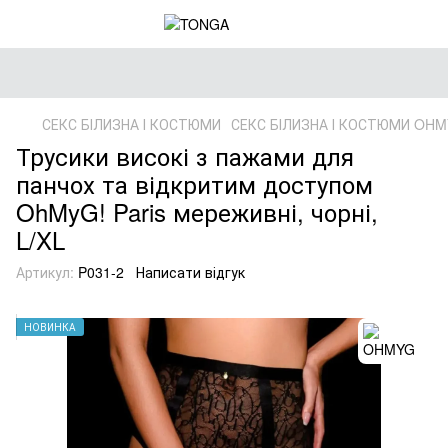
СЕКС БІЛИЗНА І КОСТЮМИ
СЕКС БІЛИЗНА І КОСТЮМИ OH
Трусики високі з пажами для
панчох та відкритим доступом
OhMyG! Paris мереживні, чорні,
L/XL
Артикул:
P031-2
Написати відгук
НОВИНКА