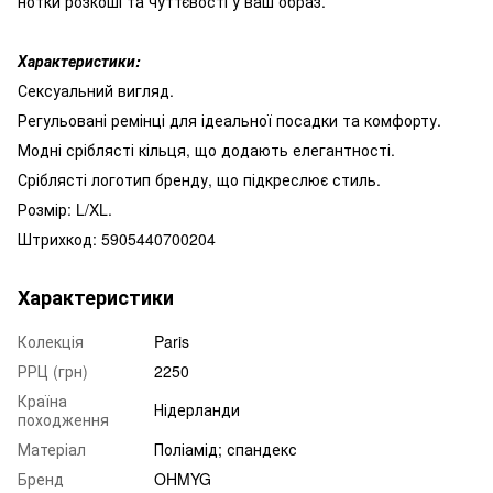
нотки розкоші та чуттєвості у ваш образ.
Характеристики:
Сексуальний вигляд.
Регульовані ремінці для ідеальної посадки та комфорту.
Модні сріблясті кільця, що додають елегантності.
Сріблясті логотип бренду, що підкреслює стиль.
Розмір: L/XL.
Штрихкод: 5905440700204
Характеристики
Колекція
Paris
РРЦ (грн)
2250
Країна
Нідерланди
походження
Матеріал
Поліамід; спандекс
Бренд
OHMYG