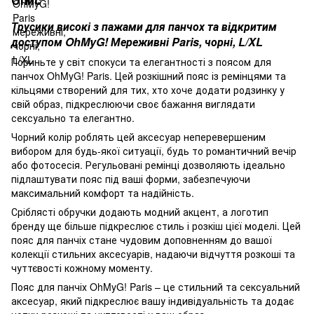
Трусики високі з пажами для панчох та відкритим
доступом OhMyG! Мереживні Paris, чорні, L/XL
Пориньте у світ спокуси та елегантності з поясом для
панчох OhMyG! Paris. Цей розкішний пояс із ремінцями та
кільцями створений для тих, хто хоче додати родзинку у
свій образ, підкреслюючи своє бажання виглядати
сексуально та елегантно.
Чорний колір роблять цей аксесуар неперевершеним
вибором для будь-якої ситуації, будь то романтичний вечір
або фотосесія. Регульовані ремінці дозволяють ідеально
підлаштувати пояс під ваші форми, забезпечуючи
максимальний комфорт та надійність.
Сріблясті обручки додають модний акцент, а логотип
бренду ще більше підкреслює стиль і розкіш цієї моделі. Цей
пояс для панчіх стане чудовим доповненням до вашої
колекції стильних аксесуарів, надаючи відчуття розкоші та
чуттєвості кожному моменту.
Пояс для панчіх OhMyG! Paris – це стильний та сексуальний
аксесуар, який підкреслює вашу індивідуальність та додає