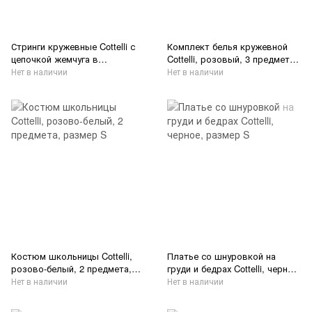
Стринги кружевные Cottelli с
Комплект белья кружевной
цепочкой жемчуга в
Cottelli, розовый, 3 предмета,
открытом доступе для
размер S/M
Нет в наличии
Нет в наличии
стимуляции, черные, M/L
Костюм школьницы Cottelli,
Платье со шнуровкой на
розово-белый, 2 предмета,
груди и бедрах Cottelli, черное,
размер S
размер S
Нет в наличии
Нет в наличии