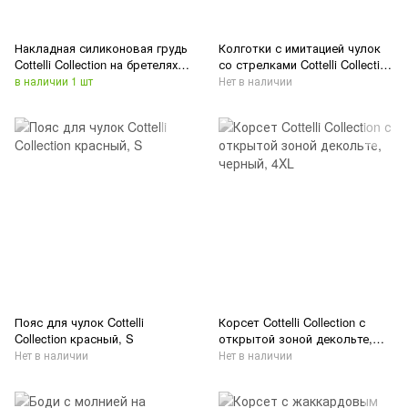
Накладная силиконовая грудь
Колготки с имитацией чулок
Cottelli Collection на бретелях,
со стрелками Cottelli Collection
бежевая, 2 х 600 г
Strumpfhose черные, размер 5
в наличии 1 шт
Нет в наличии
Пояс для чулок Cottelli
Корсет Cottelli Collection с
Collection красный, S
открытой зоной декольте,
черный, 4XL
Нет в наличии
Нет в наличии