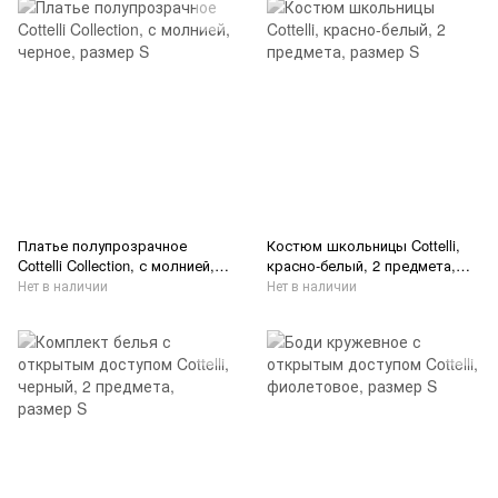
Платье полупрозрачное
Костюм школьницы Cottelli,
Cottelli Collection, с молнией,
красно-белый, 2 предмета,
черное, размер S
размер S
Нет в наличии
Нет в наличии