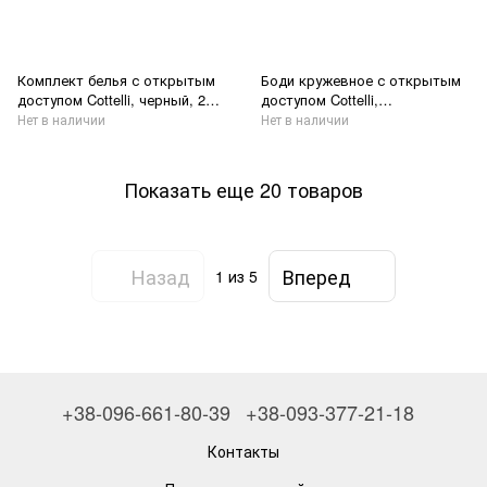
Комплект белья с открытым
Боди кружевное с открытым
доступом Cottelli, черный, 2
доступом Cottelli,
предмета, размер S
фиолетовое, размер S
Нет в наличии
Нет в наличии
Показать еще 20 товаров
Назад
Вперед
1
из 5
+38-096-661-80-39
+38-093-377-21-18
Контакты