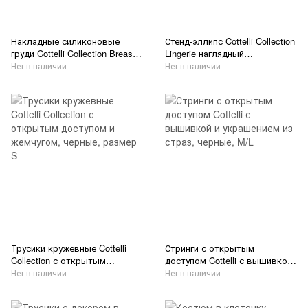
Накладные силиконовые
Стенд-эллипс Cottelli Collection
груди Cottelli Collection Breasts
Lingerie наглядный
with Bra с бюстгальтером,
выставочный проект
Нет в наличии
Нет в наличии
бежевые,2 х 1000 г
Трусики кружевные Cottelli
Стринги с открытым
Collection с открытым
доступом Cottelli с вышивкой
доступом и жемчугом,
и украшением из страз,
Нет в наличии
Нет в наличии
черные, размер S
черные, M/L