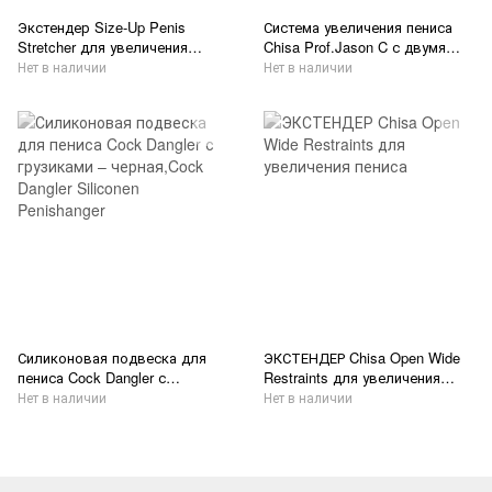
Экстендер Size-Up Penis
Система увеличения пениса
Stretcher для увеличения
Chisa Prof.Jason C с двумя
пениса, белый
подвижными металлическими
Нет в наличии
Нет в наличии
стержнями
Силиконовая подвеска для
ЭКСТЕНДЕР Chisa Open Wide
пениса Cock Dangler с
Restraints для увеличения
грузиками – черная,Cock
пениса
Нет в наличии
Нет в наличии
Dangler Siliconen Penishanger