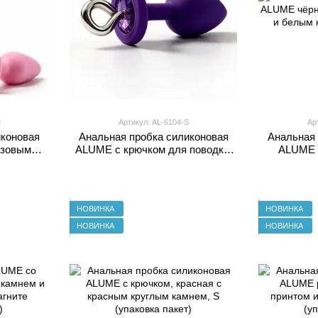
M
Артикул: AL-6104-S
Ар
иконовая
Анальная пробка силиконовая
Анальная 
озовым
ALUME с крючком для поводка,
ALUME 
фиолетовая с камнем, S
принтом 
(упаковка пакет)
(уп
НОВИНКА
НОВИНКА
НОВИНКА
НОВИНКА