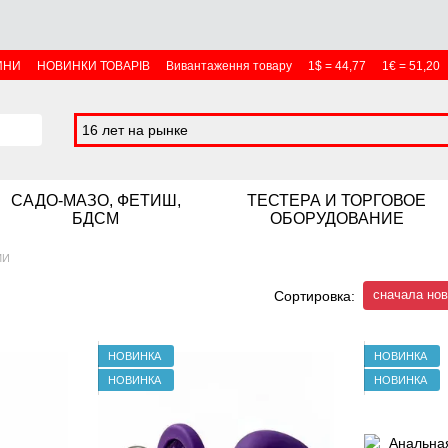
ИНИ
НОВИНКИ ТОВАРІВ
Вивантаження товару
1$ = 44,77
1€ = 51,20
16 лет на рынке
САДО-МАЗО, ФЕТИШ,
ТЕСТЕРА И ТОРГОВОЕ
БДСМ
ОБОРУДОВАНИЕ
МИ
сначала но
Сортировка:
НОВИНКА
НОВИНКА
НОВИНКА
НОВИНКА