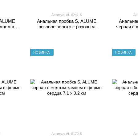
Артикул: AL-0241-S
Ар
, ALUME
Анальная пробка S, ALUME
Анальна
мнем в
розовое золото с розовым
черная с 
 3.2 см
камнем округлой формы
округлой 
НОВИНКА
НОВИНКА
M
Артикул: AL-0170-S
Ар