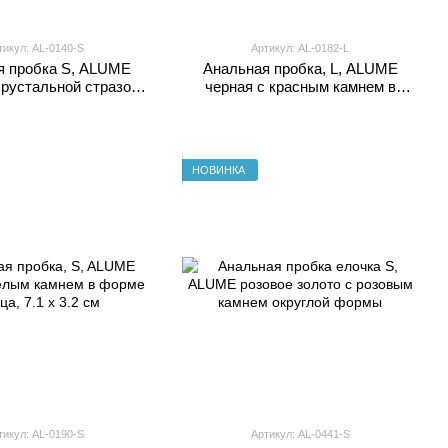
тикул: AL-0140-S
Артикул: AL-0182-L
я пробка S, ALUME
Анальная пробка, L, ALUME
хрустальной стразой
черная с красным камнем в
формы, 7.1 х 3.2 см
форме сердца, 9.3 x 4 см
НОВИНКА
тикул: AL-0190-S
Артикул: AL-0441-S