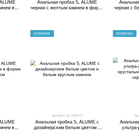
, ALUME
Анальная пробка S, ALUME
Анальная
мнем в
черная с желтым камнем в форме
черная с б
 3.4 см
сердца 7.1 x 3.2 см
сердц
НОВИНКА
НОВИНКА
M
Артикул: AL-0443-S
Ар
 ALUME
Анальная пробка S, ALUME с
Анальна
мнем в
дизайнерским белым цветом и
ультра-
 3.4 см
белым круглым камнем
хрустальн
ок