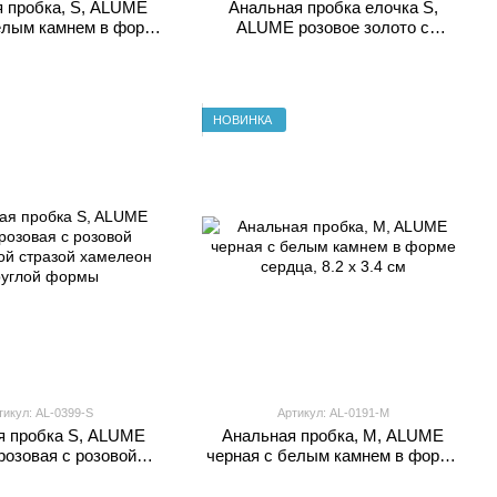
 пробка, S, ALUME
Анальная пробка елочка S,
елым камнем в форме
ALUME розовое золото с
а, 7.1 x 3.2 см
розовым камнем округлой формы
НОВИНКА
тикул: AL-0399-S
Артикул: AL-0191-M
я пробка S, ALUME
Анальная пробка, M, ALUME
розовая с розовой
черная с белым камнем в форме
ой стразой хамелеон
сердца, 8.2 x 3.4 см
руглой формы