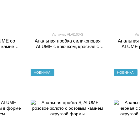
Артикул: AL-6103-S
Ар
UME со
Анальная пробка силиконовая
Анальная 
 камнем и
ALUME с крючком, красная с
ALUME р
агните
красным круглым камнем, S
принтом и
)
(упаковка пакет)
(уп
НОВИНКА
НОВИНКА