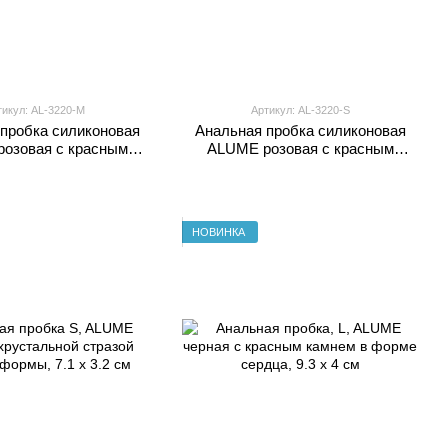
тикул: AL-3220-М
Артикул: AL-3220-S
пробка силиконовая
Анальная пробка силиконовая
озовая с красным
ALUME розовая с красным
 розовым камнем, M
принтом и розовым камнем, S
аковка пакет)
(упаковка пакет)
НОВИНКА