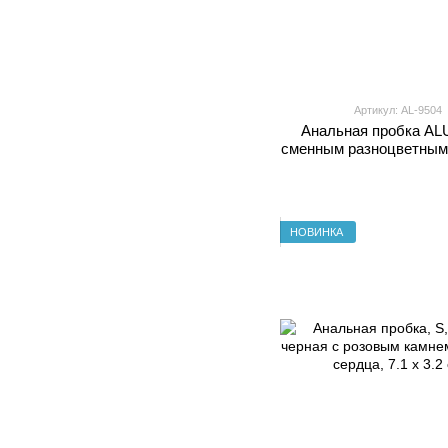
Артикул: AL-9504
Анальная пробка AL
сменным разноцветным
белым хвостом на м
(упаковка пакет
НОВИНКА