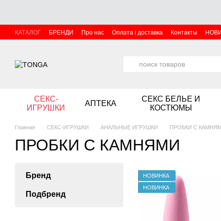
Перейти к основному контенту
КАТАЛОГ
БРЕНДИ
Про нас
Оплата і доставка
Контакты
НОВ
СЕКС-
СЕКС БЕЛЬЕ И
АПТЕКА
ИГРУШКИ
КОСТЮМЫ
Главная
СЕКС-ИГРУШКИ
АНАЛЬНЫЕ ИГРУШКИ
ПРОБКИ С КАМНЯ
ПРОБКИ С КАМНЯМИ
Бренд
НОВИНКА
НОВИНКА
Подбренд