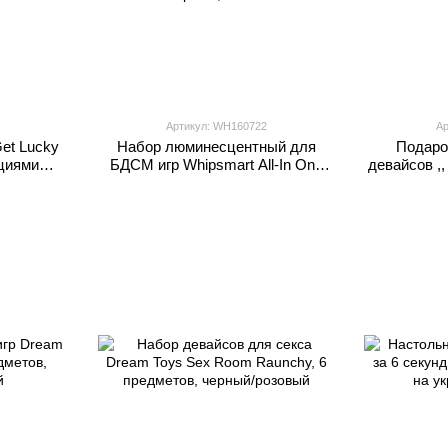
Артикул: WH160722
Ар
Get Lucky
Набор люминесцентный для
Подаро
ициями
БДСМ игр Whipsmart All-In One
девайсов ,
яные
черный, 12 шт.
Toys AM
LO