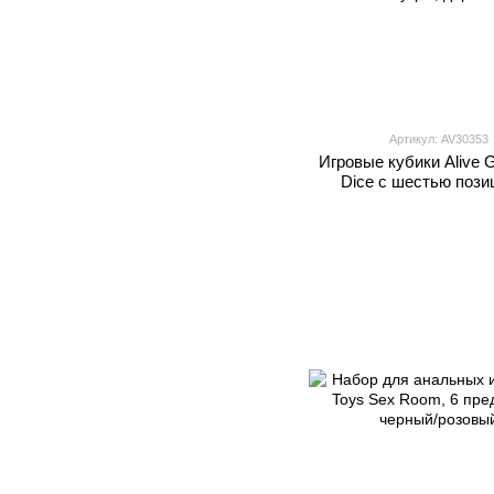
Артикул: AV30353
Игровые кубики Alive 
Dice с шестью поз
Камасутры, дерев