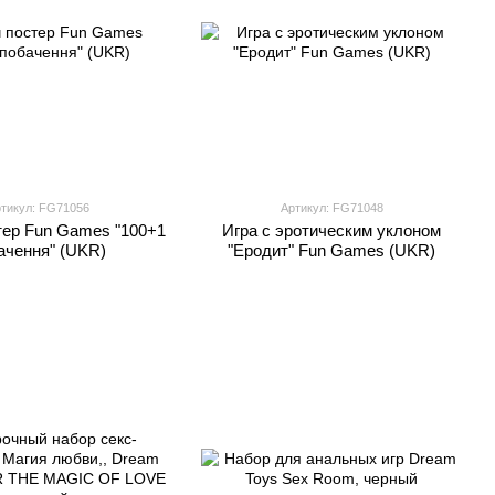
тикул: FG71056
Артикул: FG71048
тер Fun Games "100+1
Игра с эротическим уклоном
ачення" (UKR)
"Еродит" Fun Games (UKR)