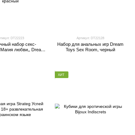
тикул: DT22223
Артикул: DT22128
чный набор секс-
Набор для анальных игр Dream
, Магия любви,, Dream
Toys Sex Room, черный
OUR THE MAGIC OF
VE красный
ХИТ