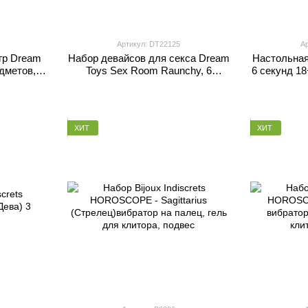
Артикул: DT22125
Ар
гр Dream
Набор девайсов для секса Dream
Настольная 
дметов,
Toys Sex Room Raunchy, 6
6 секунд 1
й
предметов, черный/розовый
укр
ХИТ
ХИТ