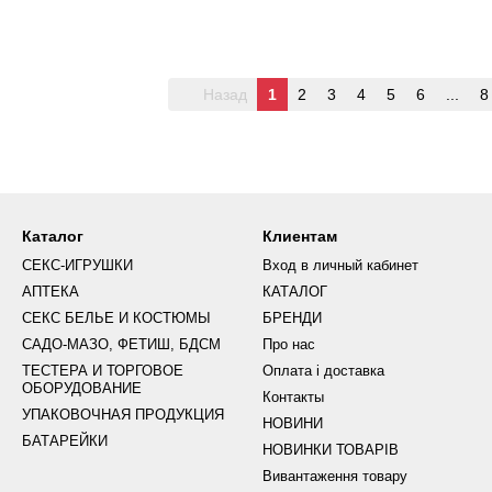
ка
клитора, подвеска
кли
Назад
1
2
3
4
5
6
...
8
Каталог
Клиентам
СЕКС-ИГРУШКИ
Вход в личный кабинет
АПТЕКА
КАТАЛОГ
СЕКС БЕЛЬЕ И КОСТЮМЫ
БРЕНДИ
САДО-МАЗО, ФЕТИШ, БДСМ
Про нас
ТЕСТЕРА И ТОРГОВОЕ
Оплата і доставка
ОБОРУДОВАНИЕ
Контакты
УПАКОВОЧНАЯ ПРОДУКЦИЯ
НОВИНИ
БАТАРЕЙКИ
НОВИНКИ ТОВАРІВ
Вивантаження товару