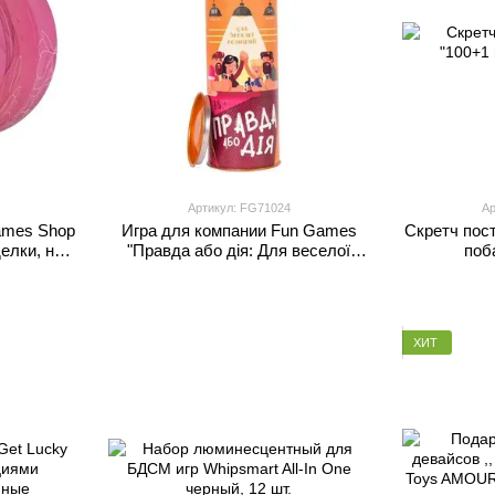
Артикул: FG71024
Ар
ames Shop
Игра для компании Fun Games
Скретч пос
елки, на
"Правда або дія: Для веселої
поб
ке
компанії" (UKR)
ХИТ