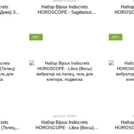
Артикул: B0306
crets
Набор Bijoux Indiscrets
Набор 
Дева) 3
HOROSCOPE - Sagittarius
HOROSCO
(Стрелец)вибратор на палец,
вибратор
гель для клитора, подвес
кли
ХИТ
ХИТ
Артикул: B0304
crets
Набор Bijoux Indiscrets
Набор 
(Телец)
HOROSCOPE - Libra (Весы)
HOROSCO
ель для
вибратор на палец, гель для
вибратор