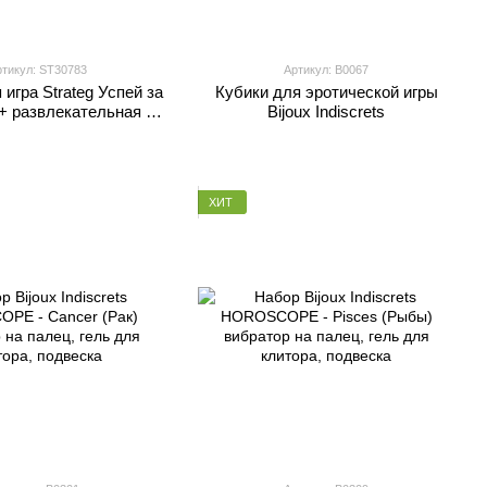
тикул: ST30783
Артикул: B0067
игра Strateg Успей за
Кубики для эротической игры
8+ развлекательная на
Bijoux Indiscrets
аинском языке
ХИТ