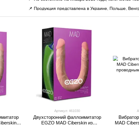
📌 Продукция представлена в Украине, Польше, Венгр
Италии, а также на острове Кипр.
📌 По состоянию на 2021 год количество товаров по
Артикул: 461030
А
имитатор
Двухсторонний фаллоимитатор
Вибратор
iberskin
EGZO MAD Ciberskin из
MAD Cibers
киберкожи, телесный
проводным