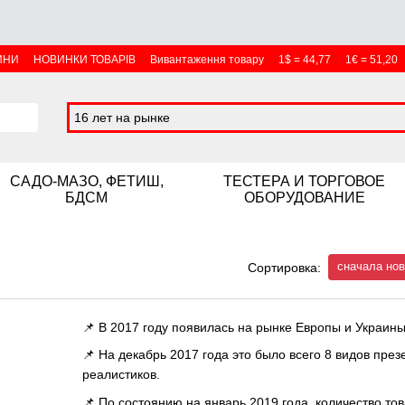
ИНИ
НОВИНКИ ТОВАРІВ
Вивантаження товару
1$ = 44,77
1€ = 51,20
16 лет на рынке
САДО-МАЗО, ФЕТИШ,
ТЕСТЕРА И ТОРГОВОЕ
БДСМ
ОБОРУДОВАНИЕ
сначала но
Сортировка:
📌 В 2017 году появилась на рынке Европы и Украин
📌 На декабрь 2017 года это было всего 8 видов пре
реалистиков.
📌 По состоянию на январь 2019 года, количество т