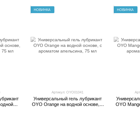
НОВИНКА
НОВИНКА
3
Артикул: OYO01041
Ар
убрикант
Универсальный гель лубрикант
Универсал
водной
OYO Orange на водной основе, с
OYO Mango 
бники, 75
ароматом апельсина, 75 мл
арома