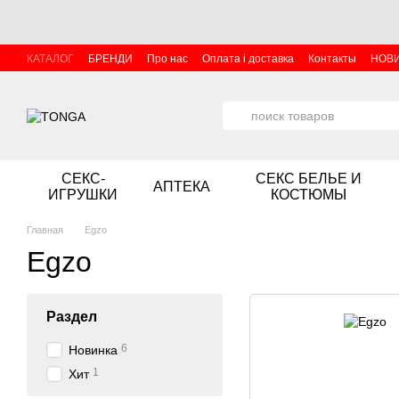
Перейти к основному контенту
КАТАЛОГ
БРЕНДИ
Про нас
Оплата і доставка
Контакты
НОВ
СЕКС-
СЕКС БЕЛЬЕ И
АПТЕКА
ИГРУШКИ
КОСТЮМЫ
Главная
Egzo
Egzo
Раздел
6
Новинка
1
Хит