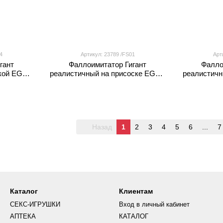
4
Артикул: 23789 /FS01
Арт
гант
Фаллоимитатор Гигант
Фалло
кой EGZO
реалистичный на присоске EGZO
реалистич
ке
FS01 с отверстиями в мошонке
FS0
для вибропуль
Назад
1
2
3
4
5
6
...
7
Каталог
Клиентам
СЕКС-ИГРУШКИ
Вход в личный кабинет
АПТЕКА
КАТАЛОГ