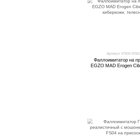
Артикул: 47834 /DS0
Фаллоимитатор на п
EGZO МАD Erogen Cibe
киберкожи, теле