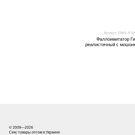
Артикул: 23802 /FS0
Фаллоимитатор Ги
реалистичный с мошон
FS04 на присос
© 2009—2026
Секс товары оптом в Украине