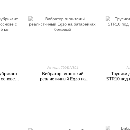
7
Артикул: 72041/VS01
Ар
убрикант
Вибратор гигантский
Трусики 
 основе с
реалистичный Egzo на
STR10 под 
75 мл
батарейках, бежевый