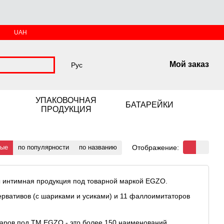
UAH
Мой заказ
Рус
УПАКОВОЧНАЯ
БАТАРЕЙКИ
ПРОДУКЦИЯ
Отображение:
вые
по популярности
по названию
ы интимная продукция под товарной маркой EGZO.
зервативов (с шариками и усиками) и 11 фаллоимитаторов
оваров под ТМ EGZO - это более 150 наименований.