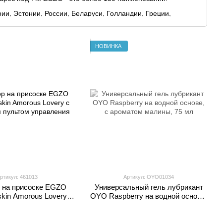
ии, Эстонии, России, Беларуси, Голландии, Греции,
д ТМ EGZO - это более 200 наименований.
НОВИНКА
ртикул: 461013
Артикул: OYO01034
 на присоске EGZO
Универсальный гель лубрикант
kin Amorous Lovery с
OYO Raspberry на водной основе,
 пультом управления
с ароматом малины, 75 мл