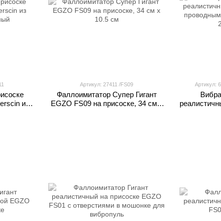
11
Артикул: 27411 /FS09
Артикул: 
рисоске
Фаллоимитатор Супер Гигант
Вибра
rscin из
EGZO FS09 на присоске, 34 см х
реалистичн
сный
10.5 см
проводным 
2