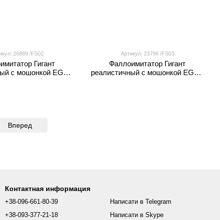
икул: 26889 /FS02
Артикул: 23796 /FS03
имитатор Гигант
Фаллоимитатор Гигант
ный с мошонкой EGZO
реалистичный с мошонкой EGZO
2 на присоске
FS03 на присоске
Вперед
Контактная информация
+38-096-661-80-39
Написати в Telegram
+38-093-377-21-18
Написати в Skype