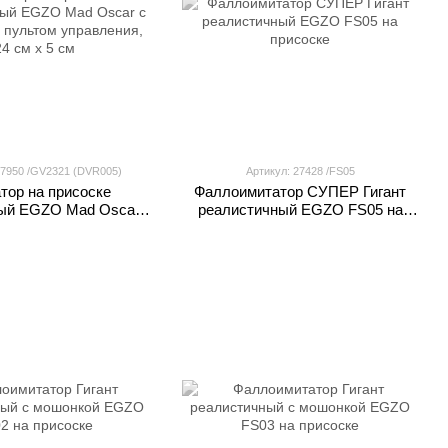
67950 /GV2321 (DVR005)
Артикул: 27428 /FS05
тор на присоске
Фаллоимитатор СУПЕР Гигант
ый EGZO Mad Oscar с
реалистичный EGZO FS05 на
пультом управления,
присоске
4 см х 5 см