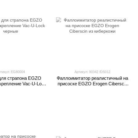
тикул: EG80004
Артикул: 90342 /DS012
для страпона EGZO
Фаллоимитатор реалистичный на
крепление Vac-U-Lock
присоске EGZO Erogen Ciberscin
черные
из киберкожи