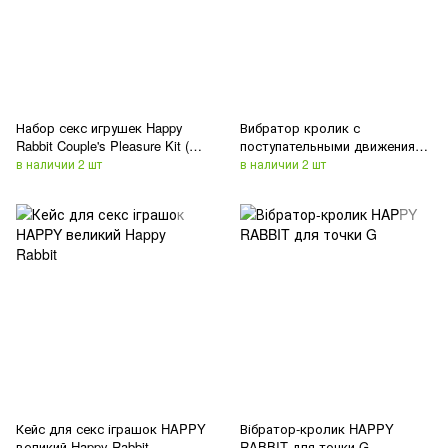
Набор секс игрушек Happy
Вибратор кролик с
Rabbit Couple's Pleasure Kit (7
поступательными движениям
Piece)
Happy Rabbit Curve Thrusting
в наличии 2 шт
в наличии 2 шт
Кейс для секс іграшок HAPPY
Вібратор-кролик HAPPY
великий Happy Rabbit
RABBIT для точки G