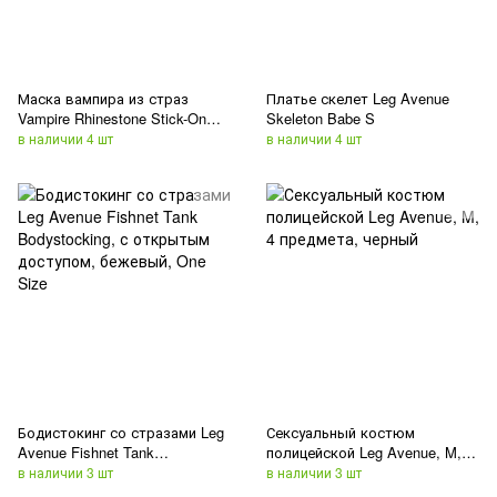
Маска вампира из страз
Платье скелет Leg Avenue
Vampire Rhinestone Stick-On
Skeleton Babe S
Jewels Leg Avenue
в наличии 4 шт
в наличии 4 шт
Бодистокинг со стразами Leg
Сексуальный костюм
Avenue Fishnet Tank
полицейской Leg Avenue, M, 4
Bodystocking, с открытым
предмета, черный
в наличии 3 шт
в наличии 3 шт
доступом, бежевый, One Size