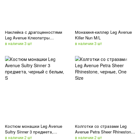
Наклейка с драгоценностями
Монахиня-киллер Leg Avenue
Leg Avenue Клеопатры
Killer Nun M/L
Cleopatra face jewels sticker
в наличии 3 шт
в наличии 3 шт
Костюм монашки Leg Avenue
Колготки со стразами Leg
Sultry Sinner 3 предмета,
Avenue Petra Sheer Rhinestone,
черный с белым, S
черные, One Size
в наличии 2 шт
в наличии 2 шт