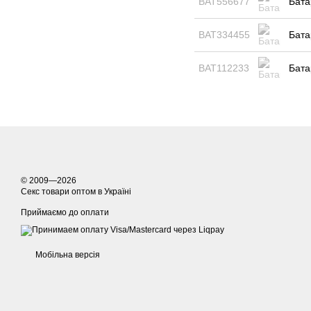
BAT556677
Бата
BAT334455
Бата
BAT112233
Бата
© 2009—2026
Секс товари оптом в Україні
Приймаємо до оплати
Мобільна версія