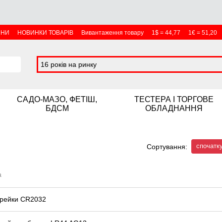
ИНИ
НОВИНКИ ТОВАРІВ
Вивантаження товару
1$ = 44,77
1€ = 51,20
16 років на ринку
САДО-МАЗО, ФЕТІШ,
ТЕСТЕРА І ТОРГОВЕ
БДСМ
ОБЛАДНАННЯ
спочатку
Сортування:
а
рейки СR2032