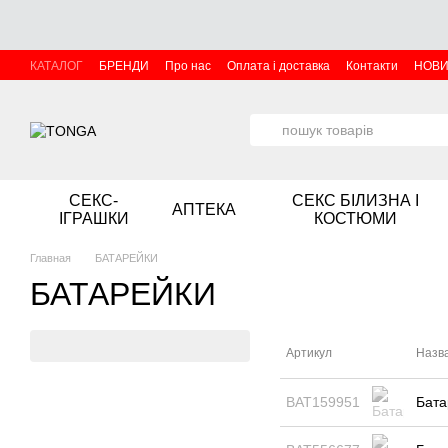
Перейти до основного контенту
КАТАЛОГ
БРЕНДИ
Про нас
Оплата і доставка
Контакти
НОВ
СЕКС-
СЕКС БІЛИЗНА І
АПТЕКА
ІГРАШКИ
КОСТЮМИ
Главная
БАТАРЕЙКИ
БАТАРЕЙКИ
Артикул
Назв
BAT159951
Бата