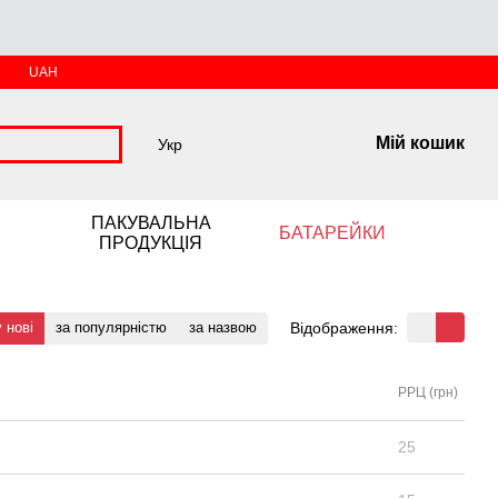
UAH
Мій кошик
Укр
ПАКУВАЛЬНА
БАТАРЕЙКИ
ПРОДУКЦІЯ
Відображення:
 нові
за популярністю
за назвою
РРЦ (грн)
25