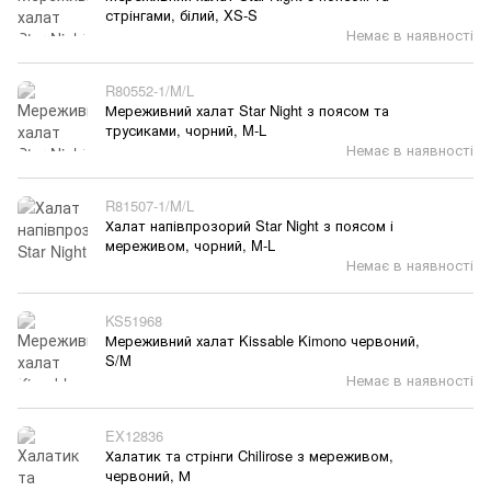
стрінгами, білий, XS-S
Немає в наявності
R80552-1/M/L
Мереживний халат Star Night з поясом та
трусиками, чорний, M-L
Немає в наявності
R81507-1/M/L
Халат напівпрозорий Star Night з поясом і
мереживом, чорний, M-L
Немає в наявності
KS51968
Мереживний халат Kissable Kimono червоний,
S/M
Немає в наявності
EX12836
Халатик та стрінги Chilirose з мереживом,
червоний, М