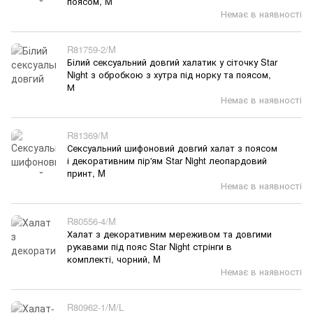
поясом, M
Немає в наявності
R81759-2/M
Білий сексуальний довгий халатик у сіточку Star
Night з обробкою з хутра під норку та поясом,
М
Немає в наявності
R81369/M
Сексуальний шифоновий довгий халат з поясом
і декоративним пір'ям Star Night леопардовий
принт, M
Немає в наявності
R80556-4/M
Халат з декоративним мереживом та довгими
рукавами під пояс Star Night стрінги в
комплекті, чорний, M
Немає в наявності
R80962-1/M/L