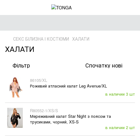
СЕКС БІЛИЗНА І КОСТЮМИ
ХАЛАТИ
ХАЛАТИ
Фільтр
Спочатку нові
86105/XL
Рожевий атласний халат Leg Avenue/XL
в наличии 3 шт
R80552-1/XS/S
Мереживний халат Star Night з поясом та
трусиками, чорний, XS-S
в наличии 2 шт