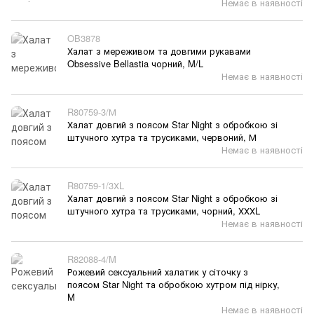
Немає в наявності
OB3878
Халат з мереживом та довгими рукавами
Obsessive Bellastia чорний, M/L
Немає в наявності
R80759-3/М
Халат довгий з поясом Star Night з обробкою зі
штучного хутра та трусиками, червоний, М
Немає в наявності
R80759-1/3ХL
Халат довгий з поясом Star Night з обробкою зі
штучного хутра та трусиками, чорний, ХХХL
Немає в наявності
R82088-4/M
Рожевий сексуальний халатик у сіточку з
поясом Star Night та обробкою хутром під нірку,
M
Немає в наявності