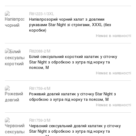
R81223-1/3XL
Напівпрозорий чорний халат з довгими
рукавами Star Night зі стрінгами, XXXL (без
коробки)
Немає в наявності
R82088-2/M
Білий сексуальний короткий халатик у сіточку
Star Night з обробкою з хутра під норку та
поясом, M
Немає в наявності
R81759-4/M
Рожевий довгий халатик у сіточку Star Night з
обробкою з хутра під норку та поясом, M
Немає в наявності
R81759-3/M
Червоний сексуальний довгий халатик у сіточку
Star Night з обробкою з хутра під норку та