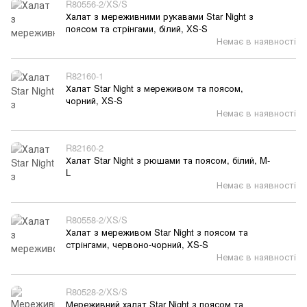
R80556-2/XS/S
Халат з мереживними рукавами Star Night з
поясом та стрінгами, білий, XS-S
Немає в наявності
R82160-1
Халат Star Night з мереживом та поясом,
чорний, XS-S
Немає в наявності
R82160-2
Халат Star Night з рюшами та поясом, білий, M-
L
Немає в наявності
R80558-2/XS/S
Халат з мереживом Star Night з поясом та
стрінгами, червоно-чорний, XS-S
Немає в наявності
R80528-2/XS/S
Мереживний халат Star Night з поясом та