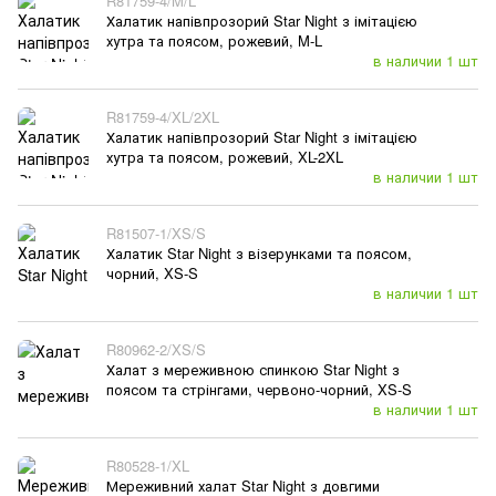
R81759-4/M/L
Халатик напівпрозорий Star Night з імітацією
хутра та поясом, рожевий, M-L
в наличии 1 шт
R81759-4/XL/2XL
Халатик напівпрозорий Star Night з імітацією
хутра та поясом, рожевий, XL-2XL
в наличии 1 шт
R81507-1/XS/S
Халатик Star Night з візерунками та поясом,
чорний, XS-S
в наличии 1 шт
R80962-2/XS/S
Халат з мереживною спинкою Star Night з
поясом та стрінгами, червоно-чорний, XS-S
в наличии 1 шт
R80528-1/XL
Мереживний халат Star Night з довгими