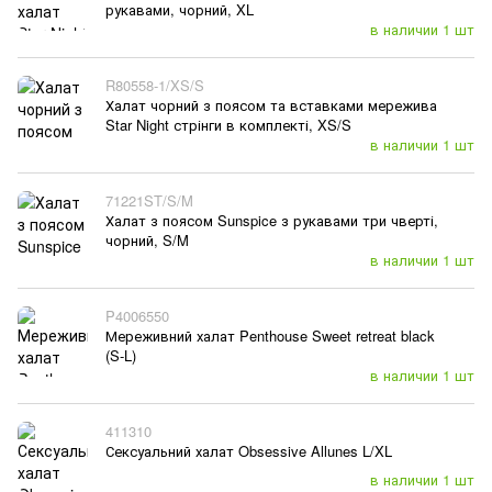
рукавами, чорний, XL
в наличии 1 шт
R80558-1/XS/S
Халат чорний з поясом та вставками мережива
Star Night стрінги в комплекті, XS/S
в наличии 1 шт
71221ST/S/M
Халат з поясом Sunspice з рукавами три чверті,
чорний, S/M
в наличии 1 шт
P4006550
Мереживний халат Penthouse Sweet retreat black
(S-L)
в наличии 1 шт
411310
Сексуальний халат Obsessive Allunes L/XL
в наличии 1 шт