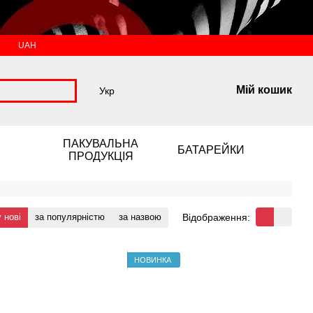
UAH
Мій кошик
Укр
ПАКУВАЛЬНА
БАТАРЕЙКИ
ПРОДУКЦІЯ
Відображення:
 нові
за популярністю
за назвою
НОВИНКА