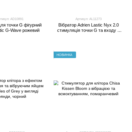
тикул: AD10891
Артикул: AL11273
для точки G фігурний
Вібратор Adrien Lastic Nyx 2.0
stic G-Wave рожевий
стимуляція точки G та входу у
піхву, фіолетовий
НОВИНКА