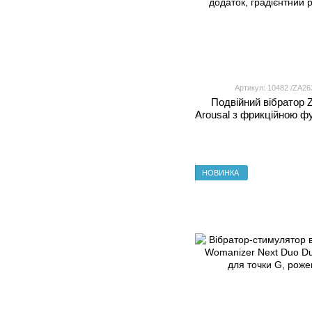
Артикул: 10482 /ZA2
Подвійний вібратор 
Arousal з фрикційною ф
вакуумним стимулят
додаток, градієнтний
НОВИНКА