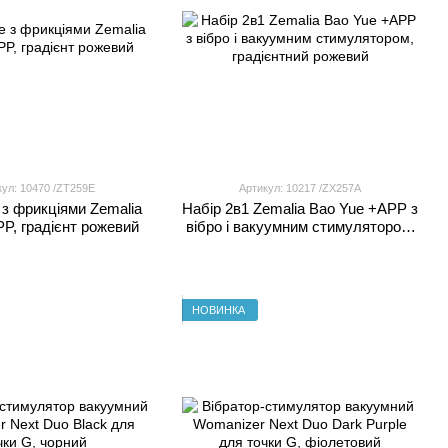
кул: 10470 /ZT259E
Артикул: 10217 /ZX257A
 з фрикціями Zemalia
Набір 2в1 Zemalia Bao Yue +APP з
PP, градієнт рожевий
вібро і вакуумним стимулятором,
градієнтний рожевий
НОВИНКА