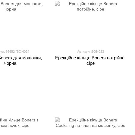
ул: 66652 /BON024
Артикул: BON023
oners для мошонки,
Ерекційне кільце Boners потрійне,
чорна
сіре