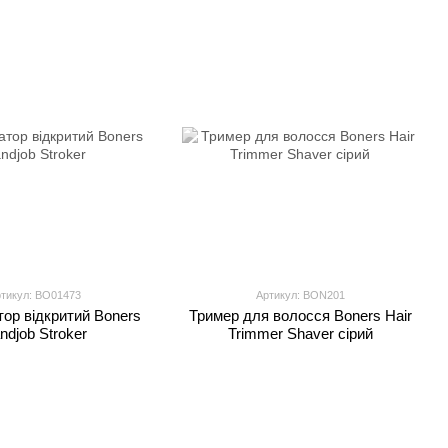
тикул: BO01473
Артикул: BON201
ор відкритий Boners
Тример для волосся Boners Hair
ndjob Stroker
Trimmer Shaver сірий