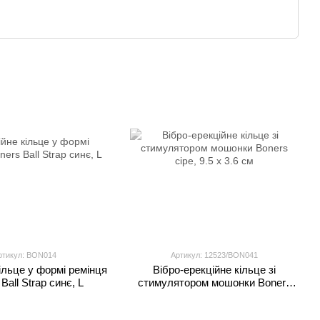
сть і довговічність, щоб кожен елемент був інтуїтивно
тий дизайн і чесний підхід до інтимних товарів.
ртикул: BON014
Артикул: 12523/BON041
ільце у формі ремінця
Вібро-ерекційне кільце зі
Ball Strap синє, L
стимулятором мошонки Boners
сіре, 9.5 х 3.6 см