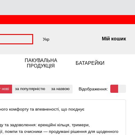
Мій кошик
Укр
ПАКУВАЛЬНА
БАТАРЕЙКИ
ПРОДУКЦІЯ
Відображення:
 нові
за популярністю
за назвою
ного комфорту та впевненості, що поєднує
 та задоволення: ерекційні кільця, тримери,
ції, помпи та очисники — продумані рішення для щоденного