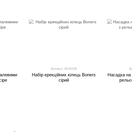
Артикул: BON038
А
талевими
Набір ерекційних кілець Boners
Насадка на 
сіре
сірий
рельє