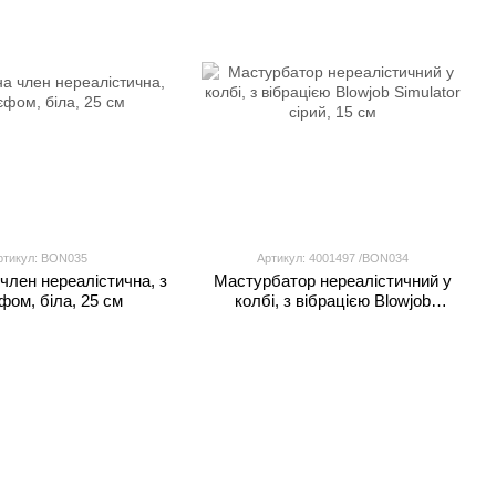
ртикул: BON035
Артикул: 4001497 /BON034
член нереалістична, з
Мастурбатор нереалістичний у
фом, біла, 25 см
колбі, з вібрацією Blowjob
Simulator сірий, 15 см