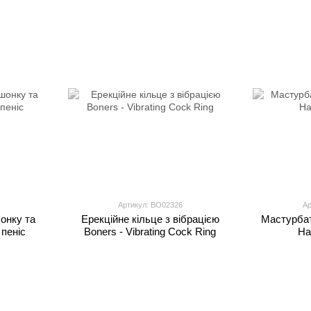
Артикул: BO02326
Ар
онку та
Ерекційне кільце з вібрацією
Мастурбат
 пеніс
Boners - Vibrating Cock Ring
Ha