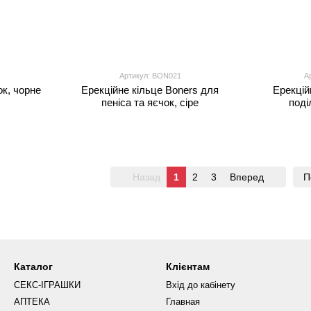
Артикул: BON021
А
ок, чорне
Ерекційне кільце Boners для
Ерекцій
пеніса та яєчок, сіре
поді
Назад
1
2
3
Вперед
П
Каталог
Клієнтам
СЕКС-ІГРАШКИ
Вхід до кабінету
АПТЕКА
Главная