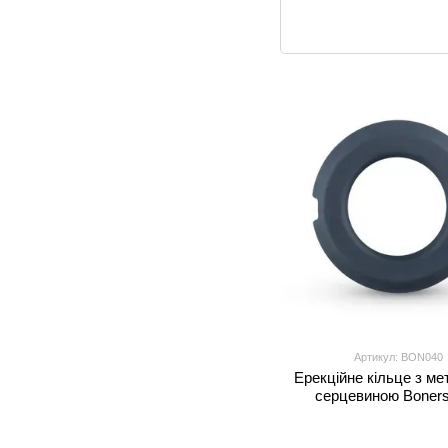
Артикул: BON040
Ерекційне кільце з м
серцевиною Boners