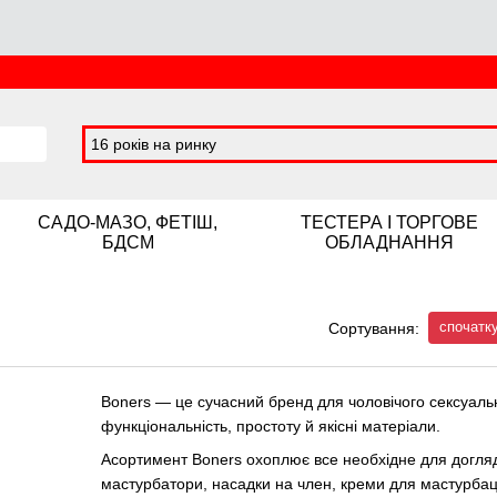
16 років на ринку
САДО-МАЗО, ФЕТІШ,
ТЕСТЕРА І ТОРГОВЕ
БДСМ
ОБЛАДНАННЯ
спочатку
Сортування:
Boners — це сучасний бренд для чоловічого сексуаль
функціональність, простоту й якісні матеріали.
Асортимент Boners охоплює все необхідне для догляду
мастурбатори, насадки на член, креми для мастурба