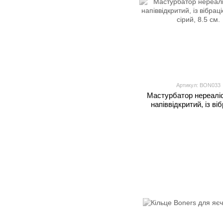
Артикул: BON033
Мастурбатор нереаліс
напіввідкритий, із ві
Boners сірий, 8.5 