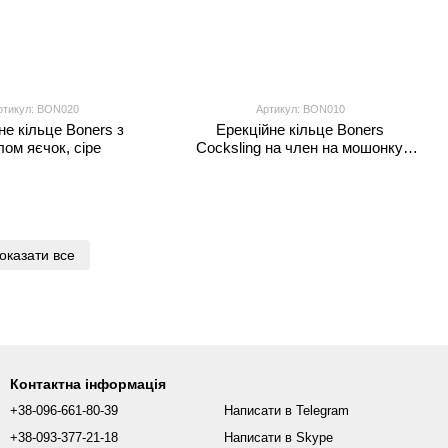
ртикул: BON020
Артикул: BON010
не кільце Boners з
Ерекційне кільце Boners
лом яєчок, сіре
Cocksling на член на мошонку,
сіре
оказати все
Контактна інформація
+38-096-661-80-39
Написати в Telegram
+38-093-377-21-18
Написати в Skype