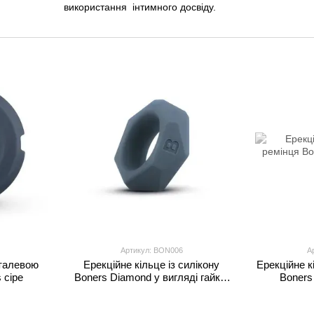
використання інтимного досвіду.
Продукти бренду створені з фокусом на безпеку, зручні
зрозумілим у використанні.
Boners — це вибір для тих, хто цінує практичність, чис
Артикул: BON006
А
еталевою
Ерекційне кільце із силікону
Ерекційне к
 сіре
Boners Diamond у вигляді гайки,
Boners 
сіре