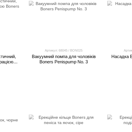
Артикул: 68045 / BON025
Артик
тичний,
Вакуумний помпа для чоловіків
Насадка B
брацією
Boners Penispump No. 3
см.