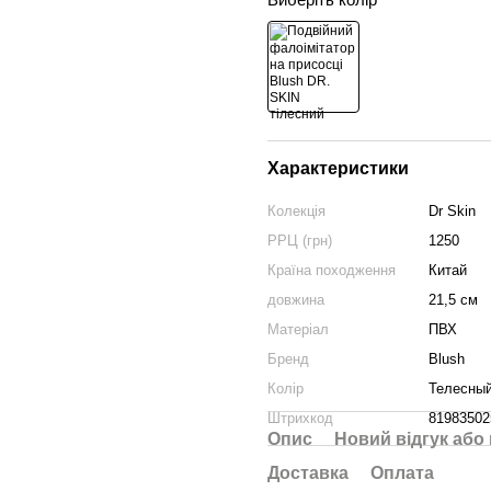
Характеристики
Колекція
Dr Skin
РРЦ (грн)
1250
Країна походження
Китай
довжина
21,5 см
Матеріал
ПВХ
Бренд
Blush
Колір
Телесны
Штрихкод
81983502
Опис
Новий відгук або
Доставка
Оплата