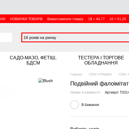
ИНИ
НОВИНКИ ТОВАРІВ
Вивантаження товару
1$ = 44,77
1€ = 51,20
16 років на ринку
САДО-МАЗО, ФЕТІШ,
ТЕСТЕРА І ТОРГОВЕ
БДСМ
ОБЛАДНАННЯ
Главная
СЕКС-ІГРАШКИ
СЕКС-
Подвійний фалоімітат
Немає в наявності
Артикул: T331
В бажання
Виберіть колір