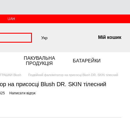
UAH
Мій кошик
Укр
ПАКУВАЛЬНА
БАТАРЕЙКИ
ПРОДУКЦІЯ
ІГРАШКИ Blush
Подвійний фалоімітатор на присосці Blush DR. SKIN тілесний
ор на присосці Blush DR. SKIN тілесний
425
Написати відгук