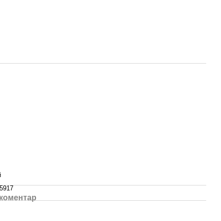
й
5917
 коментар