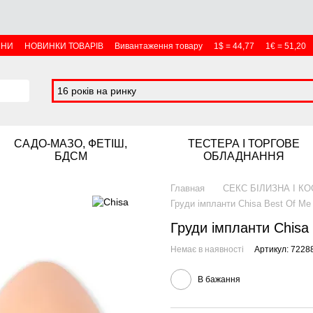
ИНИ
НОВИНКИ ТОВАРІВ
Вивантаження товару
1$ = 44,77
1€ = 51,20
16 років на ринку
САДО-МАЗО, ФЕТІШ,
ТЕСТЕРА І ТОРГОВЕ
БДСМ
ОБЛАДНАННЯ
Главная
СЕКС БІЛИЗНА І К
Груди імпланти Chisa Best Of Me 
Груди імпланти Chisa 
Немає в наявності
Артикул: 7228
В бажання