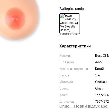
Виберіть колір
Характеристики
Колекція
Best Of 
РРЦ (грн)
4995
Країна походження
Китай
Вага, г
1 кг
Матеріал
Силікон
Бренд
Chisa
Колір
Телесны
Штрихкод
75974672
Опис
Новий відгук або