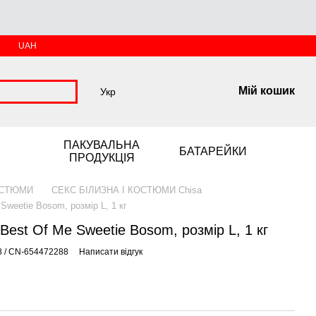
UAH
Мій кошик
Укр
ПАКУВАЛЬНА
БАТАРЕЙКИ
ПРОДУКЦІЯ
ОСТЮМИ
СЕКС БІЛИЗНА І КОСТЮМИ Chisa
Sweetie Bosom, розмір L, 1 кг
Best Of Me Sweetie Bosom, розмір L, 1 кг
8 / CN-654472288
Написати відгук