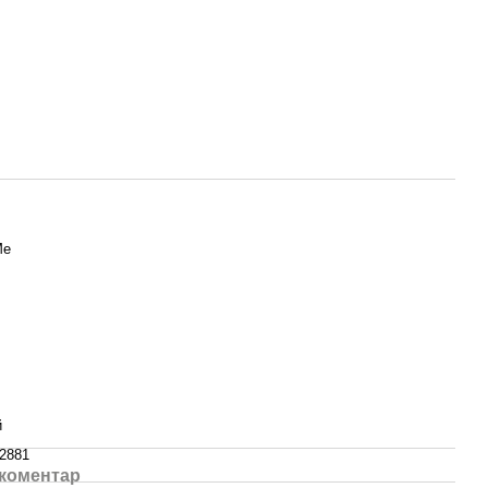
Me
й
2881
 коментар