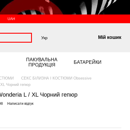
UAH
Мій кошик
Укр
ПАКУВАЛЬНА
БАТАРЕЙКИ
ПРОДУКЦІЯ
ОСТЮМИ
СЕКС БІЛИЗНА І КОСТЮМИ Obsessive
 XL Чорний гепюр
onderia L / XL Чорний гепюр
98
Написати відгук