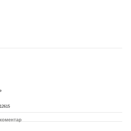
e
12615
 коментар