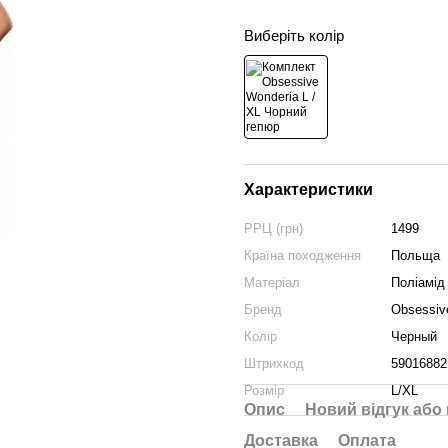
Виберіть колір
Характеристики
РРЦ (грн)
1499
Країна походження
Польща
Матеріал
Поліамід
Бренд
Obsessiv
Колір
Черный
Штрихкод
59016882
Розмір
L/XL
Опис
Новий відгук або
Доставка
Оплата