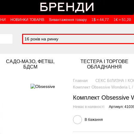
ИНИ
НОВИНКИ ТОВАРІВ
Вивантаження товару
1$ = 44,77
1€ = 51,20
16 років на ринку
САДО-МАЗО, ФЕТІШ,
ТЕСТЕРА І ТОРГОВЕ
БДСМ
ОБЛАДНАННЯ
Главная
СЕКС БІЛИЗНА І К
Комплект Obsessive Wonderia L /
Комплект Obsessive W
Немає в наявності
Артикул: 4103
В бажання