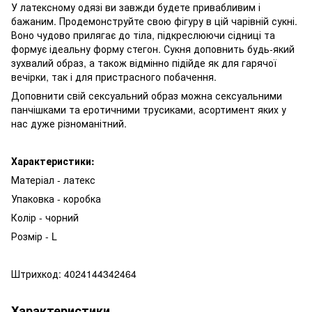
У латексному одязі ви завжди будете привабливим і
бажаним. Продемонструйте свою фігуру в цій чарівній сукні.
Воно чудово прилягає до тіла, підкреслюючи сідниці та
формує ідеальну форму стегон. Сукня доповнить будь-який
зухвалий образ, а також відмінно підійде як для гарячої
вечірки, так і для пристрасного побачення.
Доповнити свій сексуальний образ можна сексуальними
панчішками та еротичними трусиками, асортимент яких у
нас дуже різноманітний.
Характеристики:
Матеріал - латекс
Упаковка - коробка
Колір - чорний
Розмір - L
Штрихкод: 4024144342464
Характеристики