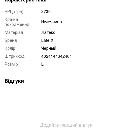
РРЦ (грн)
2730
Країна
Німеччина
походження
Матеріал
Латекс
Бренд
Late X
Колір
Черный
Штрихкод
4024144342464
Розмір
L
Відгуки
Додайте перший відгук