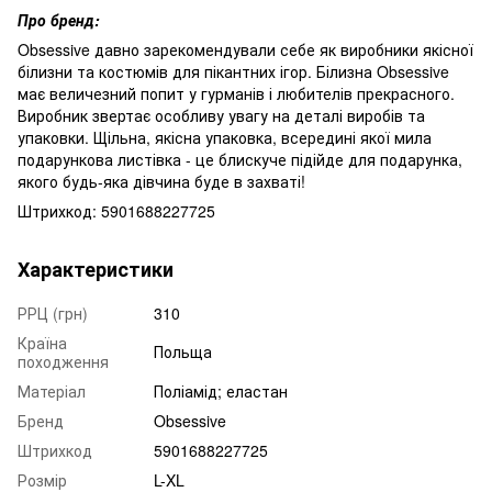
Про бренд:
Obsessive давно зарекомендували себе як виробники якісної
білизни та костюмів для пікантних ігор. Білизна Obsessive
має величезний попит у гурманів і любителів прекрасного.
Виробник звертає особливу увагу на деталі виробів та
упаковки. Щільна, якісна упаковка, всередині якої мила
подарункова листівка - це блискуче підійде для подарунка,
якого будь-яка дівчина буде в захваті!
Штрихкод: 5901688227725
Характеристики
РРЦ (грн)
310
Країна
Польща
походження
Матеріал
Поліамід; еластан
Бренд
Obsessive
Штрихкод
5901688227725
Розмір
L-XL