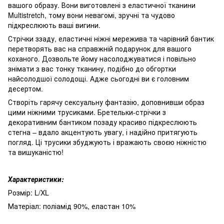
вашого образу. Вони виготовлені з еластичної тканини
Multistretch, тому вони невагомі, зручні та чудово
підкреслюють ваші вигини.
Стрічки ззаду, еластичні ніжні мережива та чарівний бантик
перетворять вас на справжній подарунок для вашого
коханого. Дозвольте йому насолоджуватися і повільно
знімати з вас тонку тканину, подібно до обгортки
найсолодшої солодощі. Адже сьогодні ви є головним
десертом.
Створіть гарячу сексуальну фантазію, доповнивши образ
цими ніжними трусиками. Бретельки-стрічки з
декоративним бантиком позаду красиво підкреслюють
стегна – вдало акцентують увагу, і надійно притягують
погляд. Ці трусики збуджують і вражають своєю ніжністю
та вишуканістю!
Характеристики:
Розмір: L/XL
Матеріал: поліамід 90%, еластан 10%