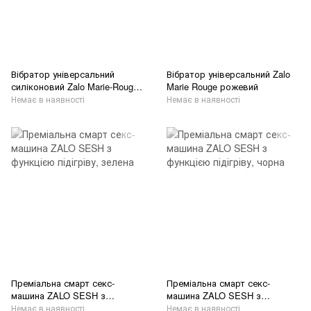
Вібратор універсальний
Вібратор універсальний Zalo
силіконовий Zalo Marie-Rouge
Marie Rouge рожевий
блакитний
Немає в наявності
Немає в наявності
Преміальна смарт секс-
Преміальна смарт секс-
машина ZALO SESH з
машина ZALO SESH з
функцією підігріву, зелена
функцією підігріву, чорна
Немає в наявності
Немає в наявності