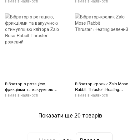
рожевий
Немає в наявності
Немає в наявності
Вібратор з ротацією,
Вібратор-кролик Zalo Mose
фрикціями та вакуумною
Rabbit Thruster+Heating
стимуляцією клітора Zalo
зелений
Немає в наявності
Немає в наявності
Rose Rabbit Thruster рожевий
Показати ще 20 товарів
Назад
Вперед