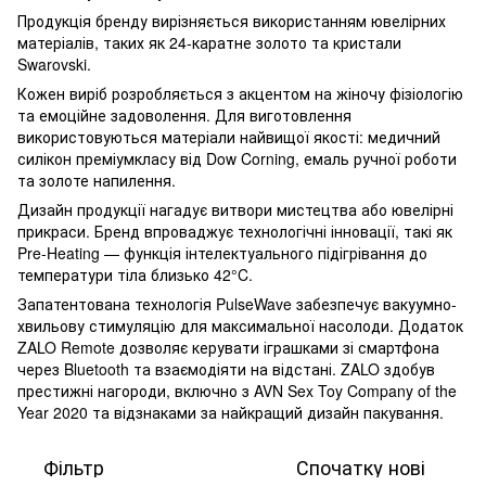
Продукція бренду вирізняється використанням ювелірних
матеріалів, таких як 24-каратне золото та кристали
Swarovski.
Кожен виріб розробляється з акцентом на жіночу фізіологію
та емоційне задоволення. Для виготовлення
використовуються матеріали найвищої якості: медичний
силікон преміумкласу від Dow Corning, емаль ручної роботи
та золоте напилення.
Дизайн продукції нагадує витвори мистецтва або ювелірні
прикраси. Бренд впроваджує технологічні інновації, такі як
Pre-Heating — функція інтелектуального підігрівання до
температури тіла близько 42°C.
Запатентована технологія PulseWave забезпечує вакуумно-
хвильову стимуляцію для максимальної насолоди. Додаток
ZALO Remote дозволяє керувати іграшками зі смартфона
через Bluetooth та взаємодіяти на відстані. ZALO здобув
престижні нагороди, включно з AVN Sex Toy Company of the
Year 2020 та відзнаками за найкращий дизайн пакування.
Фільтр
Спочатку нові