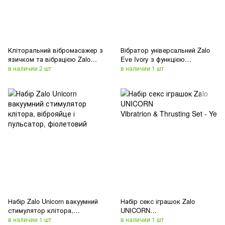
Кліторальний вібромасажер з
Вібратор універсальний Zalo
язичком та вібрацією Zalo
Eve Ivory з функцією
Hero, червоний
нагрівання та імітацією
в наличии 2 шт
в наличии 1 шт
облизування язичком, білий
Набір Zalo Unicorn вакуумний
Набір секс іграшок Zalo
стимулятор клітора,
UNICORN
віброяйце і пульсатор,
Vibratrion & Thrusting Set - Yello
в наличии 1 шт
в наличии 1 шт