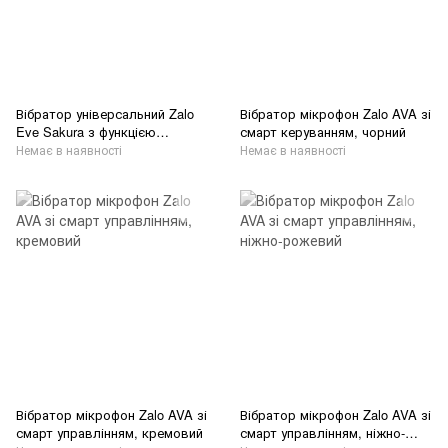
Вібратор універсальний Zalo
Вібратор мікрофон Zalo AVA зі
Eve Sakura з функцією
смарт керуванням, чорний
нагрівання та імітацією
Немає в наявності
Немає в наявності
лизання язичка, рожевий
Вібратор мікрофон Zalo AVA зі
Вібратор мікрофон Zalo AVA зі
смарт управлінням, кремовий
смарт управлінням, ніжно-