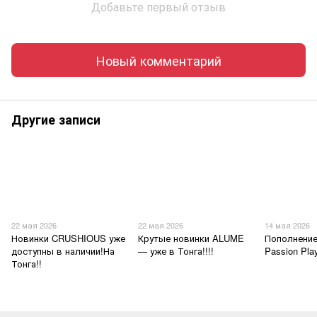
Добавьте первый отзыв
Новый комментарий
Другие записи
22 мая 2026
22 мая 2026
14 мая 2026
Новинки CRUSHIOUS уже
Крутые новинки ALUME
Пополнение
доступны в наличии!На
— уже в Тонга!!!!
Passion Pl
Тонга!!