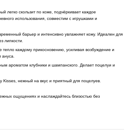
орый легко скользит по коже, подчёркивает каждое
евного использования, совместим с игрушками и
временный барьер и интенсивно увлажняет кожу. Идеален для
ез липкости.
ее тепло каждому прикосновению, усиливая возбуждение и
и ануса.
ным ароматом клубники и шампанского. Делает поцелуи и
 Kisses, нежный на вкус и приятный для поцелуев.
 нежных ощущениях и наслаждайтесь близостью без