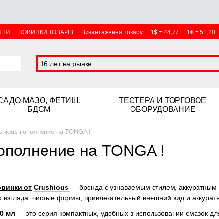
ИНИ
НОВИНКИ ТОВАРІВ
Вивантаження товару
1$ = 44,77
1€ = 51,20
16 лет на рынке
САДО-МАЗО, ФЕТИШ,
ТЕСТЕРА И ТОРГОВОЕ
БДСМ
ОБОРУДОВАНИЕ
shious пополнение на TONGA !
пополнение на TONGA !
овинки от
Crushious
— бренда с узнаваемым стилем, аккуратным 
о взгляда: чистые формы, привлекательный внешний вид и аккуратн
10 мл
— это серия компактных, удобных в использовании смазок дл