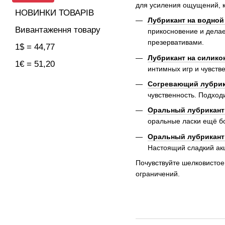
для усиления ощущений, к
НОВИНКИ ТОВАРІВ
Лубрикант на водной 
Вивантаження товару
прикосновение и делае
презервативами.
1$ = 44,77
Лубрикант на силико
1€ = 51,20
интимных игр и чувств
Согревающий лубрика
чувственность. Подходи
Оральный лубрикант 
оральные ласки ещё б
Оральный лубрикант 
Настоящий сладкий акц
Почувствуйте шелковисто
ограничений.