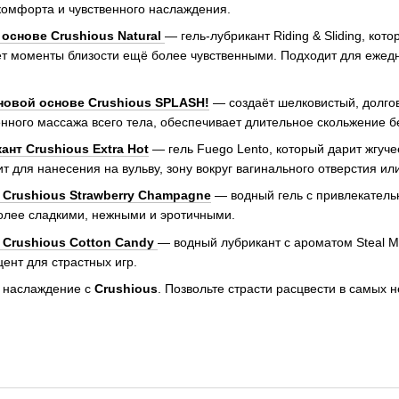
омфорта и чувственного наслаждения.
основе Crushious Natural
— гель-лубрикант Riding & Sliding, кот
т моменты близости ещё более чувственными. Подходит для ежедн
новой основе Crushious SPLASH!
— создаёт шелковистый, долго
енного массажа всего тела, обеспечивает длительное скольжение б
нт Crushious Extra Hot
— гель Fuego Lento, который дарит жгуч
т для нанесения на вульву, зону вокруг вагинального отверстия ил
Crushious Strawberry Champagne
— водный гель с привлекатель
олее сладкими, нежными и эротичными.
Crushious Cotton Candy
— водный лубрикант с ароматом Steal My
ент для страстных игр.
е наслаждение с
Crushious
. Позвольте страсти расцвести в самых