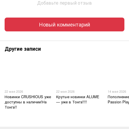
Добавьте первый отзыв
Новый комментарий
Другие записи
22 мая 2026
22 мая 2026
14 мая 2026
Новинки CRUSHIOUS уже
Крутые новинки ALUME
Пополнение
доступны в наличии!На
— уже в Тонга!!!!
Passion Pl
Тонга!!