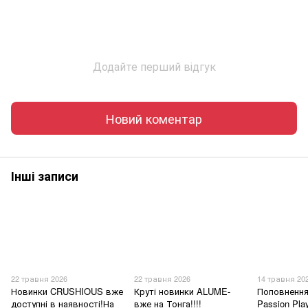
Додайте перший відгук
Новий коментар
Інші записи
22 травня 2026
22 травня 2026
14 травня 20
Новинки CRUSHIOUS вже
Круті новинки ALUME-
Поповнення
доступні в наявності!На
вже на Тонга!!!!
Passion Pla