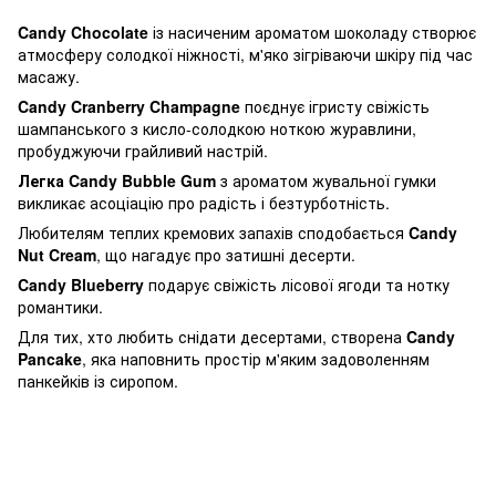
Candy Chocolate
із насиченим ароматом шоколаду створює
атмосферу солодкої ніжності, м'яко зігріваючи шкіру під час
масажу.
Candy Cranberry Champagne
поєднує ігристу свіжість
шампанського з кисло-солодкою ноткою журавлини,
пробуджуючи грайливий настрій.
Легка Candy Bubble Gum
з ароматом жувальної гумки
викликає асоціацію про радість і безтурботність.
Любителям теплих кремових запахів сподобається
Candy
Nut Cream
, що нагадує про затишні десерти.
Candy Blueberry
подарує свіжість лісової ягоди та нотку
романтики.
Для тих, хто любить снідати десертами, створена
Candy
Pancake
, яка наповнить простір м'яким задоволенням
панкейків із сиропом.