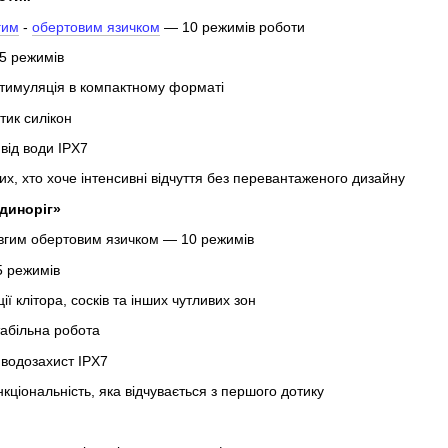
гим
-
обертовим язичком
— 10 режимів роботи
5 режимів
стимуляція в компактному форматі
тик силікон
від води IPX7
их, хто хоче інтенсивні відчуття без перевантаженого дизайну
диноріг»
довгим обертовим язичком — 10 режимів
5 режимів
ї клітора, сосків та інших чутливих зон
табільна робота
 водозахист IPX7
кціональність, яка відчувається з першого дотику