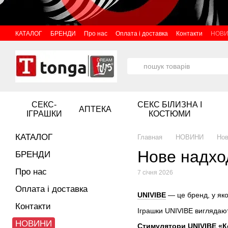
Перейти до основного контенту
КАТАЛОГ
БРЕНДИ
Про нас
Оплата і доставка
Контакти
НОВ
СЕКС-
СЕКС БІЛИЗНА І
АПТЕКА
ІГРАШКИ
КОСТЮМИ
КАТАЛОГ
Главная
НОВИНИ
Нов
Нове надхо
БРЕНДИ
Про нас
7 січня 2026
Оплата і доставка
UNIVIBE
— це бренд, у яком
Контакти
Іграшки UNIVIBE виглядают
НОВИНИ
Стимулятори UNIVIBE «К