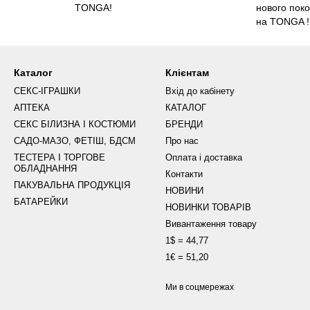
TONGA!
нового пок
на TONGA !
Каталог
Клієнтам
СЕКС-ІГРАШКИ
Вхід до кабінету
АПТЕКА
КАТАЛОГ
СЕКС БІЛИЗНА І КОСТЮМИ
БРЕНДИ
САДО-МАЗО, ФЕТІШ, БДСМ
Про нас
ТЕСТЕРА І ТОРГОВЕ
Оплата і доставка
ОБЛАДНАННЯ
Контакти
ПАКУВАЛЬНА ПРОДУКЦІЯ
НОВИНИ
БАТАРЕЙКИ
НОВИНКИ ТОВАРІВ
Вивантаження товару
1$ = 44,77
1€ = 51,20
Ми в соцмережах