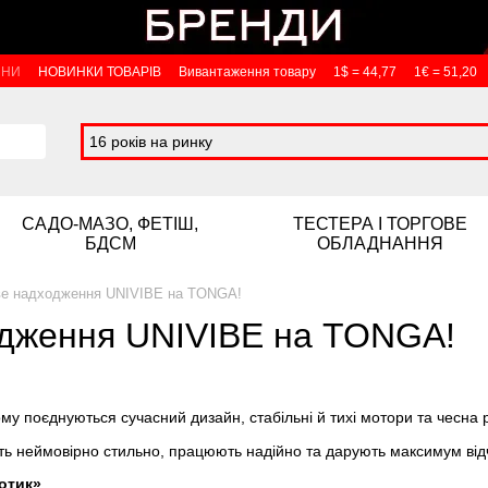
ИНИ
НОВИНКИ ТОВАРІВ
Вивантаження товару
1$ = 44,77
1€ = 51,20
16 років на ринку
САДО-МАЗО, ФЕТІШ,
ТЕСТЕРА І ТОРГОВЕ
БДСМ
ОБЛАДНАННЯ
е надходження UNIVIBE на TONGA!
дження UNIVIBE на TONGA!
у поєднуються сучасний дизайн, стабільні й тихі мотори та чесна ро
ь неймовірно стильно, працюють надійно та дарують максимум відч
отик»