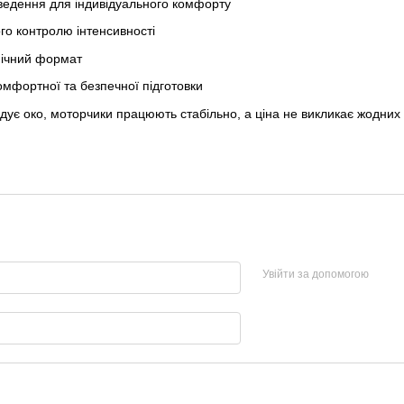
ведення для індивідуального комфорту
го контролю інтенсивності
мічний формат
омфортної та безпечної підготовки
ує око, моторчики працюють стабільно, а ціна не викликає жодних 
Увійти за допомогою