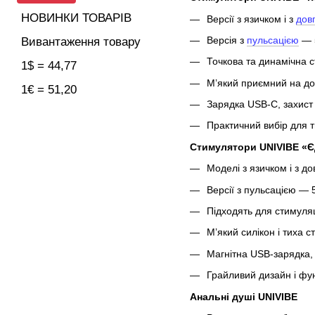
НОВИНКИ ТОВАРІВ
Версії з язичком і з
дов
Версія з
пульсацією
— 
Вивантаження товару
Точкова та динамічна 
1$ = 44,77
М’який приємний на до
1€ = 51,20
Зарядка USB-C, захист 
Практичний вибір для т
Стимулятори UNIVIBE «Є
Моделі з язичком і з 
Версії з пульсацією — 
Підходять для стимуляці
М’який силікон і тиха с
Магнітна USB-зарядка,
Грайливий дизайн і фун
Анальні душі UNIVIBE