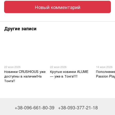
Новый комментарий
Другие записи
22 мая 2026
22 мая 2026
14 мая 2026
Новинки CRUSHIOUS уже
Крутые новинки ALUME
Пополнение
доступны в наличии!На
— уже в Тонга!!!!
Passion Pl
Тонга!!
+38-096-661-80-39
+38-093-377-21-18