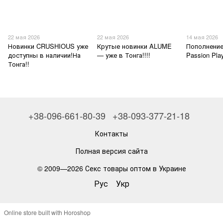
22 мая 2026
22 мая 2026
14 мая 2026
Новинки CRUSHIOUS уже
Крутые новинки ALUME
Пополнение
доступны в наличии!На
— уже в Тонга!!!!
Passion Pl
Тонга!!
+38-096-661-80-39
+38-093-377-21-18
Контакты
Полная версия сайта
© 2009—2026
Секс товары оптом в Украине
Рус
Укр
Online store built with Horoshop