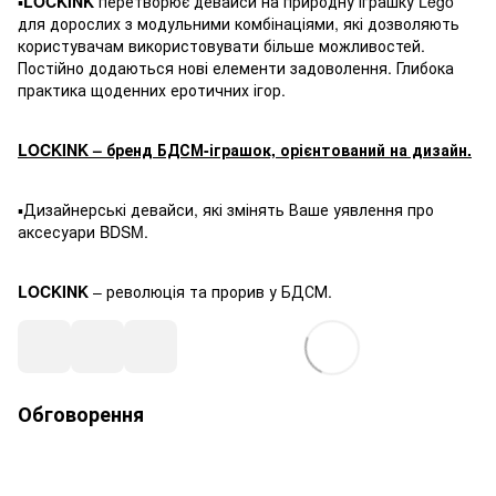
▪️
LOCKINK
перетворює девайси на природну іграшку Lego
для дорослих з модульними комбінаціями, які дозволяють
користувачам використовувати більше можливостей.
Постійно додаються нові елементи задоволення. Глибока
практика щоденних еротичних ігор.
LOCKINK – бренд БДСМ-іграшок, орієнтований на дизайн.
▪️Дизайнерські девайси, які змінять Ваше уявлення про
аксесуари BDSM.
LOCKINK
– революція та прорив у БДСМ.
Обговорення