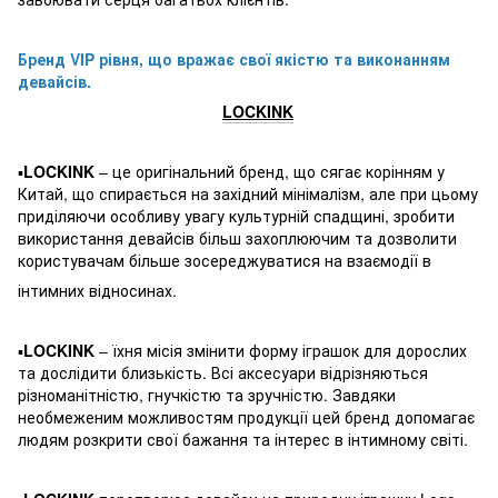
Бренд VIP рівня, що вражає свої якістю та виконанням
девайсів.
LOCKINK
▪️
LOCKINK
– це оригінальний бренд, що сягає корінням у
Китай, що спирається на західний мінімалізм, але при цьому
приділяючи особливу увагу культурній спадщині, зробити
використання девайсів більш захоплюючим та дозволити
користувачам більше зосереджуватися на взаємодії в
інтимних відносинах.
▪️
LOCKINK
– їхня місія змінити форму іграшок для дорослих
та дослідити близькість. Всі аксесуари відрізняються
різноманітністю, гнучкістю та зручністю. Завдяки
необмеженим можливостям продукції цей бренд допомагає
людям розкрити свої бажання та інтерес в інтимному світі.