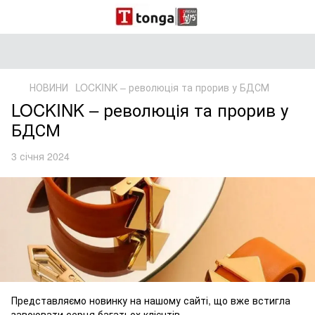
НОВИНИ
LOCKINK – революція та прорив у БДСМ
LOCKINK – революція та прорив у
БДСМ
3 січня 2024
Представляємо новинку на нашому сайті, що вже встигла
завоювати серця багатьох клієнтів.