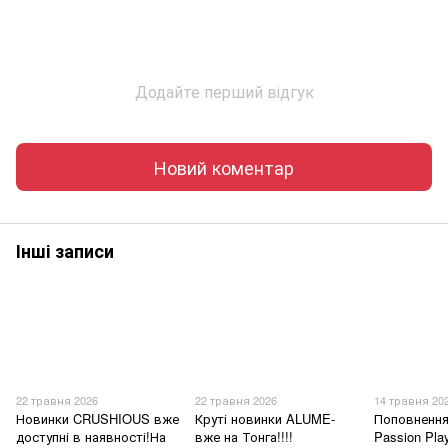
Додайте перший відгук
Новий коментар
Інші записи
22 травня 2026
22 травня 2026
14 травня 20
Новинки CRUSHIOUS вже
Круті новинки ALUME-
Поповнення
доступні в наявності!На
вже на Тонга!!!!
Passion Pla