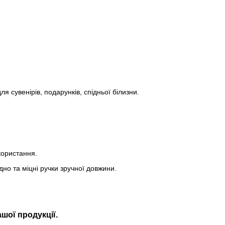
я сувенірів, подарунків, спідньої білизни.
користання.
дно та міцні ручки зручної довжини.
шої продукції.