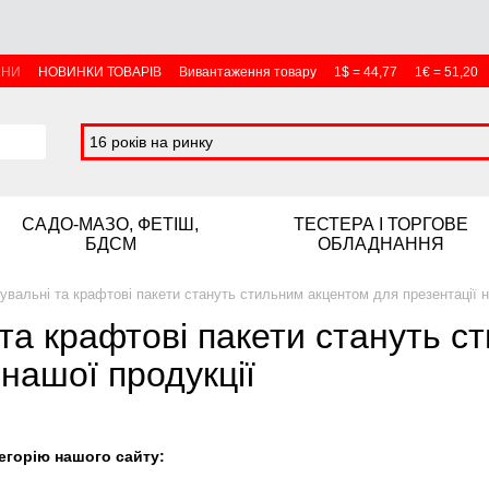
ИНИ
НОВИНКИ ТОВАРІВ
Вивантаження товару
1$ = 44,77
1€ = 51,20
16 років на ринку
САДО-МАЗО, ФЕТІШ,
ТЕСТЕРА І ТОРГОВЕ
БДСМ
ОБЛАДНАННЯ
увальні та крафтові пакети стануть стильним акцентом для презентації н
та крафтові пакети стануть 
 нашої продукції
егорію нашого сайту: