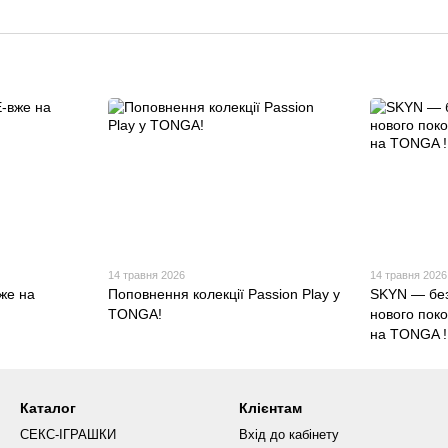
14 травня 2026
14 травня 2026
же на
Поповнення колекції Passion Play у
SKYN — без
TONGA!
нового пок
на TONGA !
Каталог
Клієнтам
СЕКС-ІГРАШКИ
Вхід до кабінету