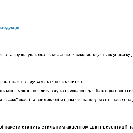
продукція
сна та зручна упаковка.
Найчастіше їх використовують як упаковку дл
афт-пакетів з ручками є їхня екологічність.
ть міцні, мають невелику вагу та призначені для багаторазового ви
 високої якості та виготовлені із щільного паперу, мають посилене 
і пакети стануть стильним акцентом для презентації на