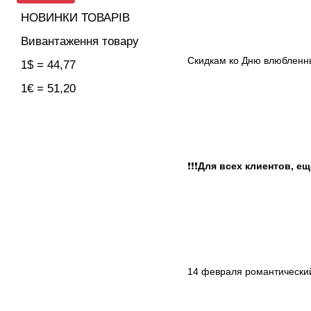
НОВИНКИ ТОВАРІВ
Вивантаження товару
Скидкам ко Дню влюбленны
1$ = 44,77
1€ = 51,20
❗️❗️❗️
Для всех клиентов, е
14 февраля романтический