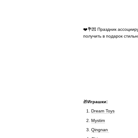
❤️💐💌 Праздник ассоциир
получить в подарок стиль
🎁
Играшки:
Dream Toys
Mystim
Qingnan