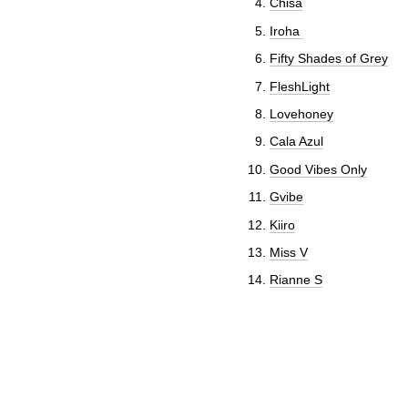
Chisa
Iroha
Fifty Shades of Grey
FleshLight
Lovehoney
Cala Azul
Good Vibes Only
Gvibe
Kiiro
Miss V
Rianne S