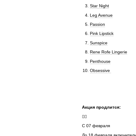
Star Night
Leg Avenue
Passion
Pink Lipstick
Sunspice
Rene Rofe Lingerie
Penthouse
Obsessive
Акция продлится:
👇🏼
С 07 февраля
До 18 февраля включитель