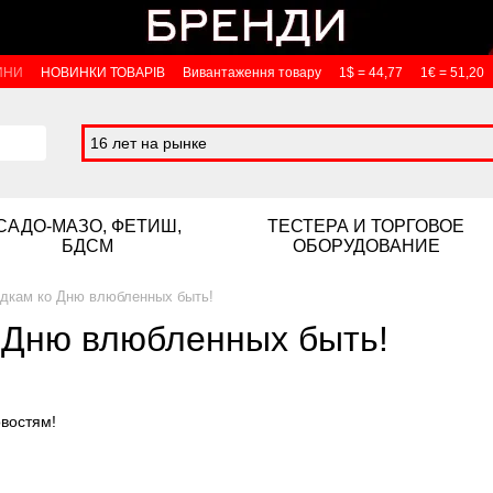
ИНИ
НОВИНКИ ТОВАРІВ
Вивантаження товару
1$ = 44,77
1€ = 51,20
16 лет на рынке
САДО-МАЗО, ФЕТИШ,
ТЕСТЕРА И ТОРГОВОЕ
БДСМ
ОБОРУДОВАНИЕ
дкам ко Дню влюбленных быть!
 Дню влюбленных быть!
востям!