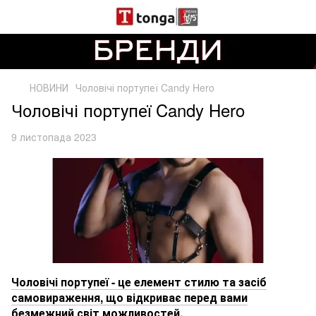
НОВИНИ
Чоловічі портупеї Candy Hero
Чоловічі портупеї Candy Hero
9 листопада 2023
Чоловічі портупеї - це елемент стилю та засіб
самовираження, що відкриває перед вами
безмежний світ можливостей.